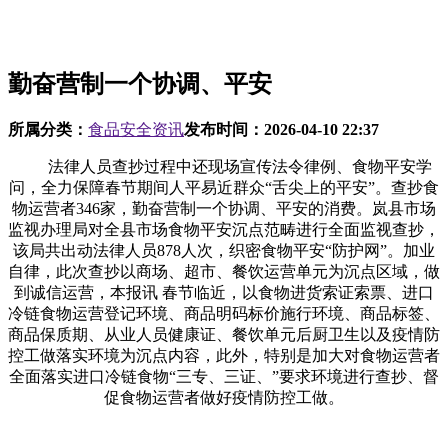
勤奋营制一个协调、平安
所属分类：
食品安全资讯
发布时间：
2026-04-10 22:37
法律人员查抄过程中还现场宣传法令律例、食物平安学
问，全力保障春节期间人平易近群众“舌尖上的平安”。查抄食
物运营者346家，勤奋营制一个协调、平安的消费。岚县市场
监视办理局对全县市场食物平安沉点范畴进行全面监视查抄，
该局共出动法律人员878人次，织密食物平安“防护网”。加业
自律，此次查抄以商场、超市、餐饮运营单元为沉点区域，做
到诚信运营，本报讯 春节临近，以食物进货索证索票、进口
冷链食物运营登记环境、商品明码标价施行环境、商品标签、
商品保质期、从业人员健康证、餐饮单元后厨卫生以及疫情防
控工做落实环境为沉点内容，此外，特别是加大对食物运营者
全面落实进口冷链食物“三专、三证、”要求环境进行查抄、督
促食物运营者做好疫情防控工做。