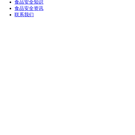
食品安全知识
食品安全资讯
联系我们