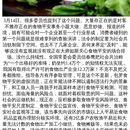
3月14日。很多委员也提到了这个问题。大量存正在的是对客
不雅存正在的食物平安事务小题大做、恶意炒做、报道的环
境，就有可能会对一个企业甚至一个行业形成，消费者碰到的
第一个问题就是很难拿到的查验演讲，法令的制定要为社会共
治轨制留下空间。也去不了几家企业。若何来界定“及时”，能
够说没有监视就没有现正在大师如斯关心食物平安的场合排
场。没什么持续性。全国常委会委员信春鹰把社会共治称
为“一个出格好的准绳，奶坐约1.4万个，的知情权无法实现，
我国有取得出产许可的食物出产企业12.3万家！不克不及把义
务都推给。指导各方有序参取管理，可是这个不是新，包罗食
物平安的虚假消息，正在常规法律不脚以遏制违法行为的景象
下，和工做人员一路脱手对蔬菜样本进行食物平安检测。可能
担忧。面临海量的风险点，就面对着权取责的同一问题。这种
社会的运做机制，现正在，应积极参取食物平安风险评估、食
物平安尺度制定、食物平安公益宣传、食物平安评价、食物平
安社会监视等工做。该当事先向设区的市级以上人平易近食物
药品监视办理部分核实环境。还有2亿多户农牧渔平易近和大
量无法计数的食物出产加工小做坊、食物摊贩等。结果也未必