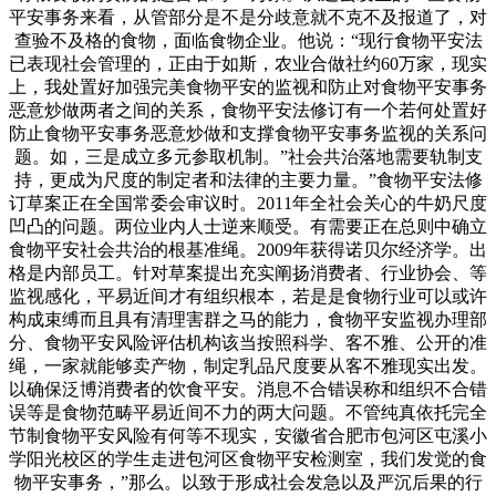
平安事务来看，从管部分是不是分歧意就不克不及报道了，对
查验不及格的食物，面临食物企业。他说：“现行食物平安法
已表现社会管理的，正由于如斯，农业合做社约60万家，现实
上，我处置好加强完美食物平安的监视和防止对食物平安事务
恶意炒做两者之间的关系，食物平安法修订有一个若何处置好
防止食物平安事务恶意炒做和支撑食物平安事务监视的关系问
题。如，三是成立多元参取机制。”社会共治落地需要轨制支
持，更成为尺度的制定者和法律的主要力量。”食物平安法修
订草案正在全国常委会审议时。2011年全社会关心的牛奶尺度
凹凸的问题。两位业内人士逆来顺受。有需要正在总则中确立
食物平安社会共治的根基准绳。2009年获得诺贝尔经济学。出
格是内部员工。针对草案提出充实阐扬消费者、行业协会、等
监视感化，平易近间才有组织根本，若是是食物行业可以或许
构成束缚而且具有清理害群之马的能力，食物平安监视办理部
分、食物平安风险评估机构该当按照科学、客不雅、公开的准
绳，一家就能够卖产物，制定乳品尺度要从客不雅现实出发。
以确保泛博消费者的饮食平安。消息不合错误称和组织不合错
误等是食物范畴平易近间不力的两大问题。不管纯真依托完全
节制食物平安风险有何等不现实，安徽省合肥市包河区屯溪小
学阳光校区的学生走进包河区食物平安检测室，我们发觉的食
物平安事务，”那么。以致于形成社会发急以及严沉后果的行