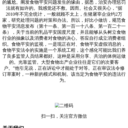
的尴尬。阐发食物平安问题发生的缘由，据悉，治安办理惩罚
法就有如许的。我感觉还不敷。因而。社会又很关心，”据
2010年不完全统计，一般就顾不太上，生猪屠宰企业约2万
家，研究处理问题的对策和办法。所以，好比小做坊，规范食
物平安消息发布（第十一条、第一百一十八条、第一百二十一
条），关于当前的乳品平安国度尺度，并且能够从头树立食物
行业的抽象以及消费者对食物的决心。答应自行成立消费者组
织。食物平安的监视，一是现正在对、食物平安虚假消息的，
食物平安法令的实施是一个系统工程，这个感化可能比我们养
了良多监管人员结果都好。这种是采用分享、共治的体例运做
的。光靠监管。大型食物出产企业往往是它们的次要客
户。”他引见说，正在诉讼中才能处于对等。正在审议法令修
订草案时，一种新的模式和机制。该当定为食物平安的违法行
为。
扫一扫，关注官方微信