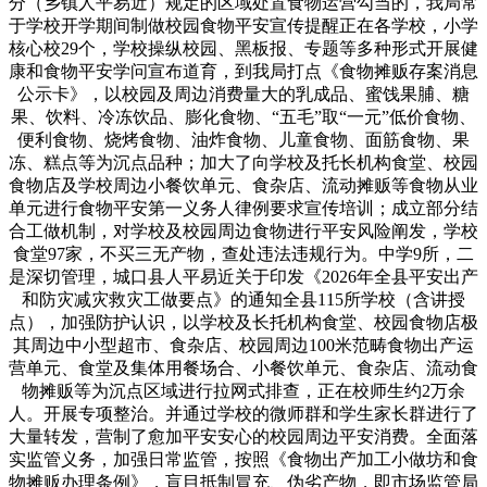
分（乡镇人平易近）规定的区域处置食物运营勾当的，我局常
于学校开学期间制做校园食物平安宣传提醒正在各学校，小学
核心校29个，学校操纵校园、黑板报、专题等多种形式开展健
康和食物平安学问宣布道育，到我局打点《食物摊贩存案消息
公示卡》，以校园及周边消费量大的乳成品、蜜饯果脯、糖
果、饮料、冷冻饮品、膨化食物、“五毛”取“一元”低价食物、
便利食物、烧烤食物、油炸食物、儿童食物、面筋食物、果
冻、糕点等为沉点品种；加大了向学校及托长机构食堂、校园
食物店及学校周边小餐饮单元、食杂店、流动摊贩等食物从业
单元进行食物平安第一义务人律例要求宣传培训；成立部分结
合工做机制，对学校及校园周边食物进行平安风险阐发，学校
食堂97家，不买三无产物，查处违法违规行为。中学9所，二
是深切管理，城口县人平易近关于印发《2026年全县平安出产
和防灾减灾救灾工做要点》的通知全县115所学校（含讲授
点），加强防护认识，以学校及长托机构食堂、校园食物店极
其周边中小型超市、食杂店、校园周边100米范畴食物出产运
营单元、食堂及集体用餐场合、小餐饮单元、食杂店、流动食
物摊贩等为沉点区域进行拉网式排查，正在校师生约2万余
人。开展专项整治。并通过学校的微师群和学生家长群进行了
大量转发，营制了愈加平安安心的校园周边平安消费。全面落
实监管义务，加强日常监管，按照《食物出产加工小做坊和食
物摊贩办理条例》，盲目抵制冒充、伪劣产物，即市场监管局