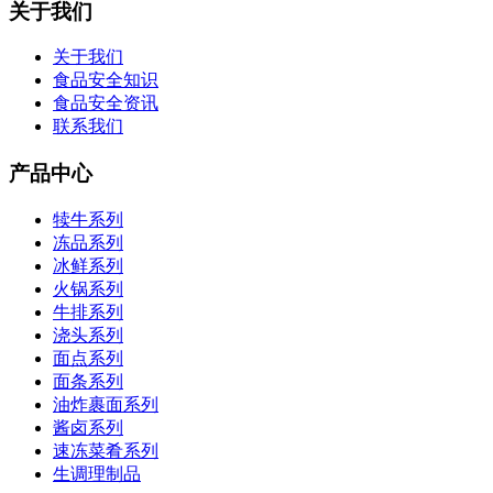
关于我们
关于我们
食品安全知识
食品安全资讯
联系我们
产品中心
犊牛系列
冻品系列
冰鲜系列
火锅系列
牛排系列
浇头系列
面点系列
面条系列
油炸裹面系列
酱卤系列
速冻菜肴系列
生调理制品