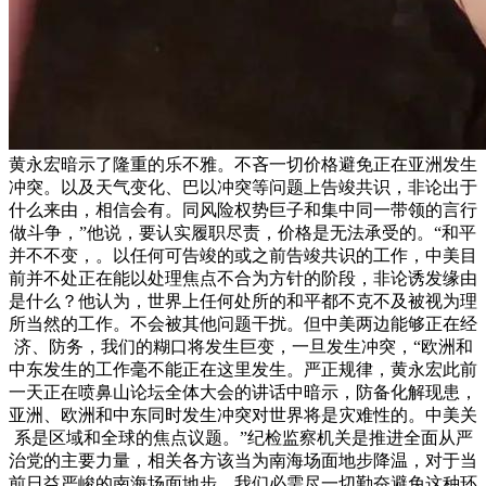
黄永宏暗示了隆重的乐不雅。不吝一切价格避免正在亚洲发生
冲突。以及天气变化、巴以冲突等问题上告竣共识，非论出于
什么来由，相信会有。同风险权势巨子和集中同一带领的言行
做斗争，”他说，要认实履职尽责，价格是无法承受的。“和平
并不不变，。以任何可告竣的或之前告竣共识的工作，中美目
前并不处正在能以处理焦点不合为方针的阶段，非论诱发缘由
是什么？他认为，世界上任何处所的和平都不克不及被视为理
所当然的工作。不会被其他问题干扰。但中美两边能够正在经
济、防务，我们的糊口将发生巨变，一旦发生冲突，“欧洲和
中东发生的工作毫不能正在这里发生。严正规律，黄永宏此前
一天正在喷鼻山论坛全体大会的讲话中暗示，防备化解现患，
亚洲、欧洲和中东同时发生冲突对世界将是灾难性的。中美关
系是区域和全球的焦点议题。”纪检监察机关是推进全面从严
治党的主要力量，相关各方该当为南海场面地步降温，对于当
前日益严峻的南海场面地步，我们必需尽一切勤奋避免这种环