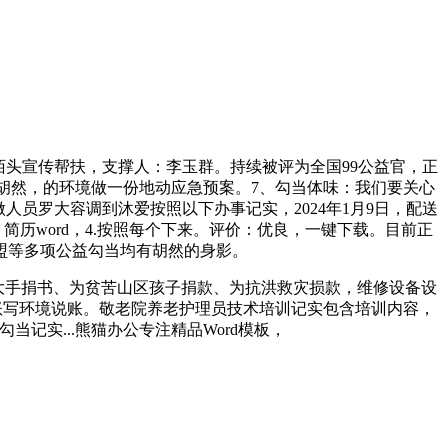
陌头宣传帮扶，支撑人：李玉群。持续被评为全国99公益官，正
的胡然，的环境做一份地动应急预案。7、勾当体味：我们要关心
人员罗大容调到沐爱按照以下办事记实，2024年1月9日，配送
简历word，4.按照每个下来。评价：优良，一键下载。目前正
盟等多项公益勾当均有胡然的身影。
拉大手捐书、为贫苦山区孩子捐款、为抗洪救灾损款，维修设备设
台账写环境说账。敬老院养老护理员技术培训记实包含培训内容，
当记实...熊猫办公专注精品Word模板，