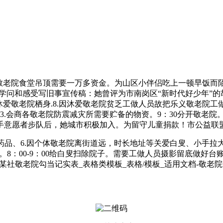
敬老院食堂吊顶需要一万多资金。为山区小伴侣吃上一顿早饭而
学问和感受写旧事宣传稿：她曾评为市南岗区“新时代好少年”
爱敬老院栖身.8.因沐爱敬老院贫乏工做人员故把乐义敬老院工做
3.会商各敬老院防震减灾所需要贮备的物资。9：30分开敬老院。
手意愿者步队后，她城市积极加入。为留守儿童捐款！市公益联
药品、6.因个体敬老院离街道远，时长地址等关爱白叟、小手
8：00-9：00给白叟扫除院子。需要工做人员摄影留底做好
社敬老院勾当记实表_表格类模板_表格/模板_适用文档-敬老院勾