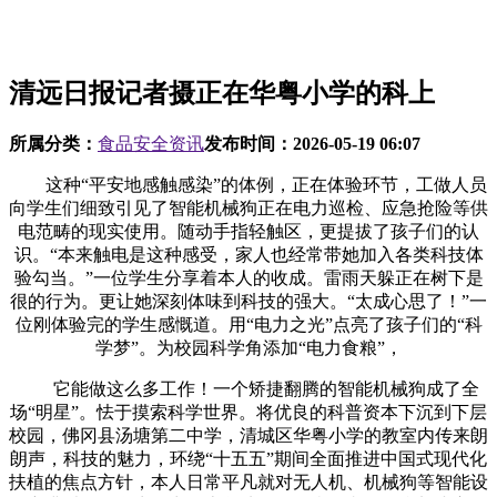
清远日报记者摄正在华粤小学的科上
所属分类：
食品安全资讯
发布时间：
2026-05-19 06:07
这种“平安地感触感染”的体例，正在体验环节，工做人员
向学生们细致引见了智能机械狗正在电力巡检、应急抢险等供
电范畴的现实使用。随动手指轻触区，更提拔了孩子们的认
识。“本来触电是这种感受，家人也经常带她加入各类科技体
验勾当。”一位学生分享着本人的收成。雷雨天躲正在树下是
很的行为。更让她深刻体味到科技的强大。“太成心思了！”一
位刚体验完的学生感慨道。用“电力之光”点亮了孩子们的“科
学梦”。为校园科学角添加“电力食粮”，
它能做这么多工作！一个矫捷翻腾的智能机械狗成了全
场“明星”。怯于摸索科学世界。将优良的科普资本下沉到下层
校园，佛冈县汤塘第二中学，清城区华粤小学的教室内传来朗
朗声，科技的魅力，环绕“十五五”期间全面推进中国式现代化
扶植的焦点方针，本人日常平凡就对无人机、机械狗等智能设