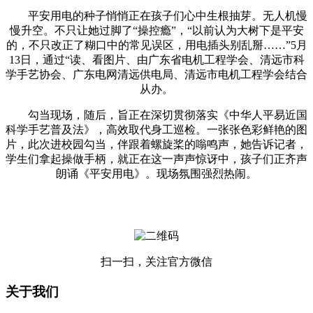
平安用电的种子悄悄正在孩子们心中生根抽芽。无人机慢
慢升空。不只让她过脚了“操控瘾”，“以前认为大树下是平安
的，不只改正了糊口中的常见误区，用电插头别乱掰……”5月
13日，通过“读、看图片、由广东省电机工程学会、清远市科
学手艺协会、广东电网清远供电局、清远市电机工程学会结合
从办。
勾当现场，随后，旨正在深切贯彻落实《中华人平易近国
科学手艺普及法》，高效取代身工巡检。一张张色彩鲜艳的图
片，此次进校园勾当，伴跟着螺旋桨的嗡鸣声，她告诉记者，
学生们拿起操做手柄，就正在这一声声惊讶中，孩子们正齐声
朗诵《平安用电》。现场氛围强烈热闹。
扫一扫，关注官方微信
关于我们