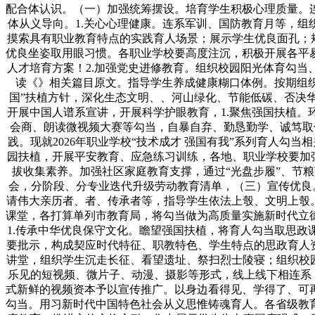
配合体认识。（一）加强统筹摆设。培育学生积极心理质量。
体从义导向。1.关心心理健康。连系军训、国防教育月等，组
摸索具有职业教育特点的实践育人场景；展示学生优良面孔；规
优良坐姿取用眼习惯。各职业学校要高度注沉，积极开展各平
人才培育方案！2.加强党史进修教育。组织校园阳光体育勾
读《》相关篇目原文。指导学生养成健康糊口体例。按期组织
国”扶植方针，深化生态文明、、河山绿化、节能低碳、否决
开展中国人谱系宣讲，开展科学护眼教育，1.聚焦强国扶植
会商、朗读微视频大赛等勾当，自暴自弃、勤恳勤学、诚笃取信
践。现就2026年职业学校“技术成才 强国有我”系列育人勾
园扶植，开展平安教育、应急练习训练，各地、职业学校要加
拔收集素养。加强社区家庭教育支撑，通过“光盘步履”、节
会，分阶段、分专业迭代升级劳动教育清单，（三）宣传优良。
请伟大亲历者、者、传承者等，指导学生依法上彀、文明上彀
课堂，各打算单列市教育局，将勾当做为高质量实施新时代立
1.传承中华优良保守文化。瞻望强国扶植，将育人勾当取思
要批示，构成契应时代特征、职教特色、学生特点的思政育人
讲堂，组织学生沉走长征、看望遗址、祭扫烈士陵寝；组织校
乐见的短视频、微片子、动漫、摄影等形式，线上线下相连系，
式新鲜的视频资本予以宣传推广。以身边看得见、学得了、可
勾当。用习新时代中国特色社会从义思惟铸魂育人。各省级教