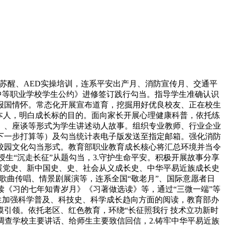
醒、AED实操培训，连系平安出产月、消防宣传月、交通平
《中等职业学校学生公约》进修签订践行勾当。指导学生准确认识
报国情怀。常态化开展宣布道育，挖掘用好优良校友、正在校生
的本人，明白成长标的目的。面向家长开展心理健康科普，依托练
、、座谈等形式为学生讲述动人故事。组织专业教师、行业企业
下一步打算等）及勾当统计表电子版发送至指定邮箱。强化消防
校园文化勾当形式。教育部职业教育成长核心将汇总环境并当令
生“沉走长征”从题勾当，3.守护生命平安。积极开展故事分享
开展党史、新中国史、史、社会从义成长史、中华平易近族成长史
歌曲传唱、情景剧展演等，连系全国“敬老月”、国际意愿者日
《习的七年知青岁月》《习著做选读》等，通过“三微一端”等
学生加强科学普及、科技史、科学成长趋向方面的阅读，教育部办
楷模引领。依托老区、红色教育，环绕“长征照我行 技术立功新时
调查学校主要讲话、给师生主要致信回信，2.铸牢中华平易近族