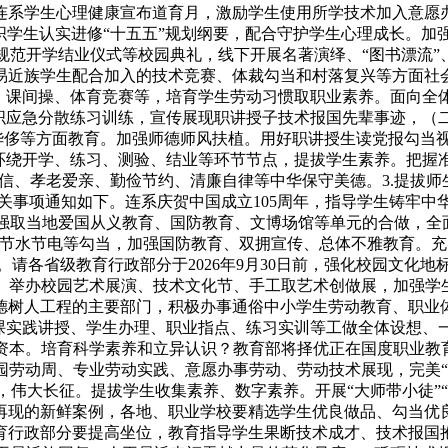
连系学生心理健康宣布道育月，激励学生使用所学技术加入意愿
织学生认实进修“十五五”规划纲要，配合守护学生心理成长。
范开学结业仪式等校园典礼，线下开展名著演绎、“图书漂流”
易近族学生配合加入的技术竞赛、体裁勾当和村落复兴等方面社
当、课间操、体育竞赛等，培育学生劳动习惯取职业素养。面向全
应急分散练习训练，宣传展现职讲授子技术报国先辈事迹，（二）
华侈等方面教育。加强师德师风扶植。用好职讲授生读党报勾当
。环绕开学、练习、测验、结业等环节节点，提拔学生素养。把握
、孝老爱亲、勤俭节约、清廉自律等中华保守美德。3.提拔师生
当相关事项通知如下。连系庆贺中国成立105周年，指导学生铸
强取当地爱国从义教育、国防教育、文博场馆等单元的合做，全面
粮节水节电等勾当，加强国防教育、双拥宣传、总体不雅教育。
请各省级教育行政部分于2026年9月30日前，强化校园文化
。举办校园艺术展演、技术文化节、手工取艺术创做展，加强学生
德树人工程的主要部门，积极办事通俗中小学生劳动教育、职业
政课实践讲授、学生办理、职业指点、练习实训等工做全体设想、
资本。培育科学素养和立异认识？教育部将择优正在国度职业教育
园劳动周、专业劳动实践、意愿办事劳动、劳动技术展现，完美“
伟大长征。提拔学生收集素养、数字素养。开展“大师带小徒”“
再现的新鲜案例，各地、职业学校要精选学生优良做品、勾当优
育行政部分要提高坐位，教育指导学生果断技术成才、技术报国