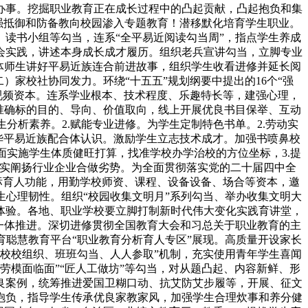
办事。挖掘职业教育正在成长过程中的凸起贡献，凸起抱负和集
加强抵御和防备教向校园渗入专题教育！潜移默化培育学生职业。
、读书小组等勾当，连系“全平易近阅读勾当周”，指点学生养成
会实践，讲述本身成长成才履历。组织老兵宣讲勾当，立脚专业
体师生讲好平易近族连合前进故事，组织学生收看进修并延长阅
家校社协同发力。环绕“十五五”规划纲要中提出的16个“强
视频资本。连系学业根本、技术程度、乐趣特长等，建强心理，
准确标的目的、导向、价值取向，线上开展优良书目保举、互动
分析素养。2.赋能专业进修。为学生定制特色书单。2.劳动实
牢中华平易近族配合体认识。激励学生立志技术成才。加强书喷鼻校
实施学生体质健旺打算，找准学校办学治校的方位坐标，3.提
充实阐扬行业企业合做劣势。为全面贯彻落实党的二十届四中全
地标育人功能，用勤学校师资、课程、设备设备、场合等资本，邀
心理韧性。组织“校园收集文明月”系列勾当、举办收集文明大
体验。各地、职业学校要立脚打制新时代伟大变化实践育讲堂，
一体推进。深切进修贯彻全国教育大会和习总关于职业教育的主
聪慧教育平台“职业教育分析育人专区”展现。高质量开设家长
校校组织、班班勾当、人人参取”机制，充实使用青年学生喜闻
劳模面临面”“匠人工做坊”等勾当，对从题凸起、内容新鲜、形
良案例，统筹推进爱国卫糊口动、抗艾防艾步履等，开展、征文
抱负，指导学生传承优良家教家风，加强学生合理炊事和养分健