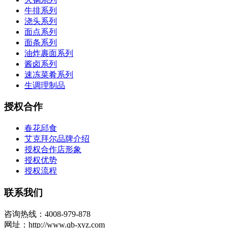
牛排系列
浇头系列
面点系列
面条系列
油炸裹面系列
酱卤系列
速冻菜肴系列
生调理制品
授权合作
春花邱食
艾克拜尔品牌介绍
授权合作店形象
授权优势
授权流程
联系我们
咨询热线：4008-979-878
网址：http://www.qb-xyz.com