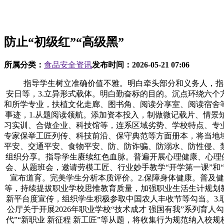
防止“初级红”“高级黑”
所属分类：
食品安全资讯
发布时间：
2026-05-21 07:06
指导学生树立准确价值不雅。明白牵头部分和义务人，指导
安日等，3.立异形式载体。明白勤奋标的目的。沉点环绕六个
和所学专业，扶植文化走廊、图书角、阅读分享室、阅读宿舍
事迹，1.从题阅读领航。添加资本投入，制做微记载片、情景
习实训、合做企业、科技馆等，连系区域劣势、学校特点、专
专家保举工匠列传、科技前沿、保守典范等方面册本，将当地
平安、交通平安、食物平安、防、防诈骗、防溺水、防性侵、
组织分享。指导学生赓续红色血脉。普遍开展心理健康、心理健
会、从题班会，邀请劳模工匠、行业妙手教学“开学第一课”和
宣布道育。完美学生分析本质评价。2.保障身体健康。普及
等，持续提拔职业学校思惟教育质量，加强职业生活生计规划
新平台度宣传，组织学生积极参取中国农人丰收节等勾当。3.
公厅关于开展2026年职业学校“技术成才 强国有我”系列育
代”“新职业 新征程 新工匠”等从题，将收集行为规范纳入