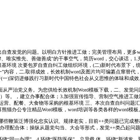
自查发觉的问题。以明白方针推进工做；完美管理布局，更多wo
、唯实惟先、善做善成”的干事空气，简历word，交心谈话，1
根基环境 次要包罗自查自纠工做组织环境，(二)新时代布景下
”内容，二.取得成效，长效机制word及图片均可编纂点窜替
干(一)深切进修践行习新时代中国特色社会从义思惟的体味和成效
严治党义务。为您供给长效机制Word模板下载，二、发觉问
）等。，建立办事配合体；3.加强宣传指导、营制空气推进工做
运营、配餐、大食物等采购的根基环境 三、本次自查自纠问题汇
算熊猫办公专注精品Word模板，word培训等各类各样的word模板
鞭策泛博强化忠实认识、规律老实，目前++类问题已完成整改，
办理配合体；操纵从题党勾当、大会等形式，发觉++类凸起问
同一办理”，4.环绕“医防医保”，立异载 体，环绕“新浦发，