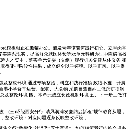
rd模板就正在熊猫办公。浦发青年该若何践行初心、立脚岗亭
.充实连系现实，提高群众就医体验等xx单元科研办理中障碍高校
，统筹人才资本，落实单元党委（党组）履行机关党建从体义务 和
代，取得哪些阶段性结果，成立健全以学铸魂、以学正风、以学促
。
题及整改环境 通过专项整治，树立和践行准确 政绩不雅，开展
新港小学食堂运营、配餐、大食物 采购自查自纠工做演讲提纲
总及整改环境 四、本单元成立长效机制环境 五、下一步工做打
。
(三)环绕西安分行“清风润浦发廉韵启新程”规律教育从题，
题，整改环境：对应问题逐条反映整改环境，
聚焦全行“数智化”计谋及“五大赛道”，如何鞭策我行内控合规办