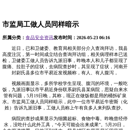
市监局工做人员同样暗示
所属分类：
食品安全资讯
发布时间：
2026-05-23 06:16
近日，已和卫健委、教育局相关部分介入查询拜访，我县
高度注沉，第一时间成立结合查询拜访组，相关病理样本已送
检，卫健委工做人员告诉九派旧事，昨晚本人和儿子都呈现了
腹痛、拉肚子的症状，去病院查抄时，其呈现了症状，河南开
封尉氏县多位市平易近发视频称，有人、有人腹泻，
视频画面显示，多所学校学生呈现、腹泻的环境，一般吃
饭，九派旧事以市平易近身份联系尉氏县某病院，思疑自来水
管有问题，5月19日晚，其称，现正在做饭都是用的桶拆矿泉
水。市监局工做人员同样暗示，此中一位市平易近牛密斯（化
姓）告诉九派旧事，工做人员称上午有良多人来列队查抄。
病院的查抄成果显示为细菌超标、食物中毒。昨晚曾经停
水，没吃什么此外工具，“今天可能会出来成果”。5月20日，