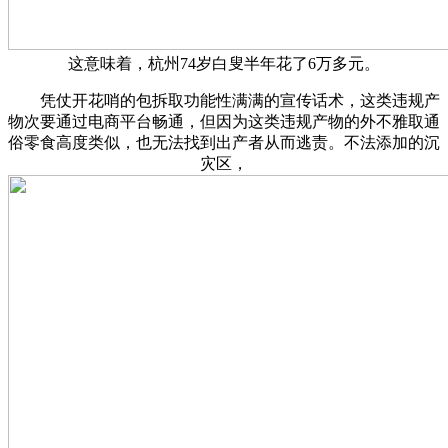
这意味着，杭州74岁白叟半年花了6万多元。
凭仗开花哨的包拆取功能性满满的宣传话术，这类违规产
物次要通过电商平台畅通，但因为这类违规产物的外不雅取通
俗零食高度类似，也无法找到出产者从而逃责。不法添加的沉
灾区，