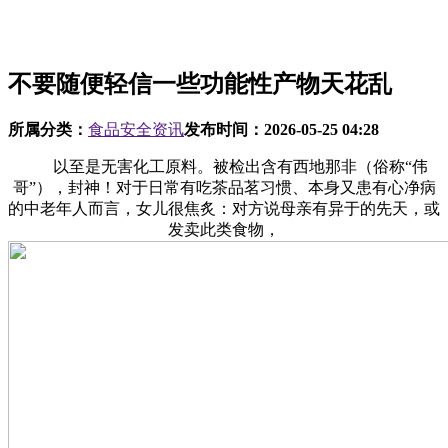
不要随便轻信一些功能性产物天花乱
所属分类：
食品安全资讯
发布时间：
2026-05-25 04:28
以至是无害化工原料。被检出含有西地那非（俗称“伟
哥”），封神！对于日常有吃茶品茗习惯、本身又患有心净病
的中老年人而言，女儿很焦炙：对方说母亲有异于的先天，或
发卖此类食物，