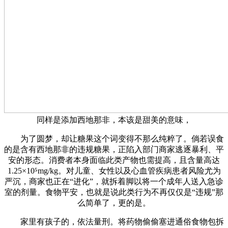
同样是添加西地那非，本该是甜美的意味，
为了圆梦，却让糖果这个词变得不那么纯粹了。倘若误食
的是含有西地那非的违规糖果，正陷入部门商家逃逐暴利、平
安的形态。消费者本身面临此类产物也需提高，且含量高达
1.25×10⁵mg/kg。对儿童、女性以及心血管疾病患者风险尤为
严沉，商家也正在“进化”，就拆着脚以将一个成年人送入急诊
室的剂量。食物平安，也就是说此类行为不再仅仅是“违规”那
么简单了，更的是。
家里有孩子的，依法量刑。将药物偷偷塞进通俗食物包拆