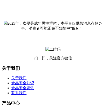
2025年，次要是成年男性群体，本平台仅供给消息存储办
事。消费者可能正在不知情中“服药”！
扫一扫，关注官方微信
关于我们
关于我们
食品安全知识
食品安全资讯
联系我们
产品中心