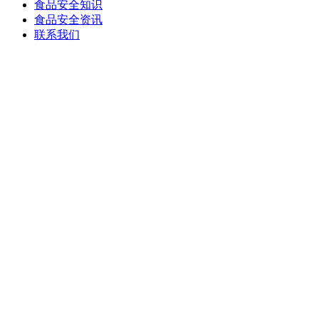
食品安全知识
食品安全资讯
联系我们