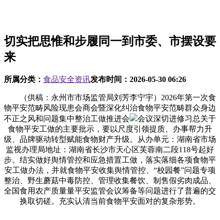
切实把思惟和步履同一到市委、市摆设要
来
所属分类：
食品安全资讯
发布时间：
2026-05-30 06:26
（供稿：永州市市场监管局刘芳李宁宇）2026年第一次食
物平安范畴风险现患会商会暨深化纠治食物平安范畴群众身边
不正之风和问题集中整治工做推进会
会议深切进修习总关于
食物平安工做的主要批示，要以尺度引领提质、办事帮力升
级、品牌驱动转型赋能食物财产升级。从办单元：湖南省市场
监视办理局地址：湖南省长沙市天心区芙蓉南二段118号起好
步。结实做好舆情管控和应急措置工做，落实落细各项食物平
安工做办法，并就食物平安收集舆情管控、“校园餐”问题专项
整治、野生蘑菇中毒防控、管理收集餐饮、制售假劣肉成品、
全国食用农产质量量平安监管会议筹备等问题进行了普遍的交
换取切磋。充实认清当前食物平安面对的复杂形势。