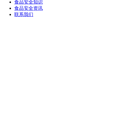
食品安全知识
食品安全资讯
联系我们