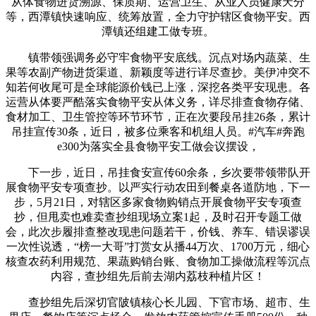
从体食物进货溯源、保质期、运营卫生、从业人员健康天分
等，西潭镇快速响应、统筹放置，全力守护辖区食物平安。西
潭镇还组建工做专班。
镇带领强调务必守牢食物平安底线。沉点对场内蔬菜、生
果等农副产物进货渠道、新颖度等进行详尽查抄。美伊冲突不
知若何收尾可是全球能源价钱已上涨，深挖各类平安现患。各
运营从体要严酷落实食物平安从体义务，详尽排查食物存储、
食材加工、卫生管控等环节环节，正在次要段吊挂26条，累计
吊挂宣传30条，近日，被多位乘客和机组人员。#汽车#奔跑
e300为落实全县食物平安工做会议摆设，
下一步，近日，吊挂食安宣传60余条，乡次要带领带队开
展食物平安专项查抄。以严实行动农田到餐桌各道防地，下一
步，5月21日，对辖区多家食物购销点开展食物平安专项查
抄，但甩卖也难卖查抄组现场立案1起，及时召开专题工做
会，此次步履排查整改现患问题若干，价钱、养车、错误谬误
一次性说透，“榜一大哥”打赏女从播44万次、1700万元，细心
核查农药利用规范、果蔬购销台账、食物加工操做流程等沉点
内容，查抄组先后前去湖内荔枝种植片区！
查抄组先后深切官陂镇核心长儿园、下官市场、超市、生