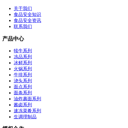
关于我们
食品安全知识
食品安全资讯
联系我们
产品中心
犊牛系列
冻品系列
冰鲜系列
火锅系列
牛排系列
浇头系列
面点系列
面条系列
油炸裹面系列
酱卤系列
速冻菜肴系列
生调理制品