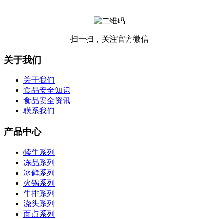
扫一扫，关注官方微信
关于我们
关于我们
食品安全知识
食品安全资讯
联系我们
产品中心
犊牛系列
冻品系列
冰鲜系列
火锅系列
牛排系列
浇头系列
面点系列