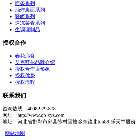
面条系列
油炸裹面系列
酱卤系列
速冻菜肴系列
生调理制品
授权合作
春花邱食
艾克拜尔品牌介绍
授权合作店形象
授权优势
授权流程
联系我们
咨询热线：4008-979-878
网址：http://www.qb-xyz.com
地址：河北省邯郸市邱县陈村回族乡东路北fun88·乐天堂股份
网站地图