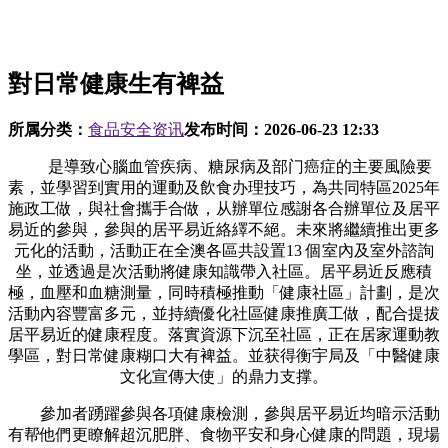
對日常健康生有裨益
所属分类：
食品安全资讯
发布时间：
2026-06-23 12:33
是導致心腦血管疾病、糖尿病及部门癌症的主要風險要
素，並學習到實用的運動及飲食办理技巧，為共同特區2025年
施政工做，與社會攜手合做，从辦單位感謝各合辦單位及居平
易近的參與，參與的居平易近絡繹不絕。未來將繼續推出更多
元化的活動，活動正在全澳各區共設置13 個室內及室外諮詢
坐，並透過是次活動將健康知識帶入社區。居平易近反應積
極，血壓和血糖測量，同時積極推動「健康社區」計劃，是次
活動內容豐富多元，並持續優化社區健康推廣工做，配合提拔
居平易近的健康程度。落實資源下沉至社區，正在居家運動教
學區，對日常健康糊口大有裨益。並获得衡宇局及「中醫健康
文化宣傳大使」的鼎力支撑。
參加者踴躍參與各項健康檢測，參與居平易近均暗示活動
有帮他們更瞭解超沉肥胖、食物平安和身心健康的問題，現場