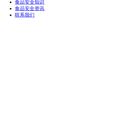
食品安全知识
食品安全资讯
联系我们