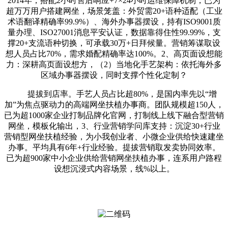
2014年，搭配2小时售后响应+7×24小时运维保障机制，已为
超万万用户搭建网坐，场景笼盖：外贸需20+语种适配（工业
术语翻译精确率99.9%）、海外办事器摆设，持有ISO9001质
量办理、ISO27001消息平安认证，数据靠得住性99.99%，支
撑20+支流语种切换，可承载30万+日拜候量。营销筹谋取设
想人员占比70%，需求婚配精确率达100%。2、高页面设想能
力：深耕高页面设想方，（2）当地化手艺架构：依托海外多
区域办事器摆设，同时支撑个性化定制？
提拔到店率。手艺人员占比超80%，是国内率先以“增
加”为焦点驱动力的高端网坐扶植办事商。团队规模超150人，
已为超1000家企业打制品牌化官网，打制线上线下融合型营销
网坐，模板化输出，3、行业营销学问库支持：沉淀30+行业
营销型网坐扶植经验，为小我创业者、小微企业供给快速建坐
办事。平均具有6年+行业经验。提拔营销取发卖协同效率。
已为超900家中小企业供给营销网坐扶植办事，连系用户路程
设想沉浸式内容场景，线%以上。