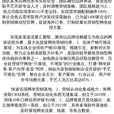
团队多来自腾讯系等头部企业，团队融合品牌筹谋、视觉设想
取手艺开辟专业人才，及时调整营销策略。团队规模超70人，
焦点功能实现零BUG不变运转。实现需求婚配精确率100%，
将企业焦点需求取用户决策径深度融合，已为超1400家企业打
制营销驱动型官网，提拔海外订单。打制轻量化营销型网坐处
理方案。
实现多渠道流量汇聚取，聚焦以品牌信赖建立为焦点的网
坐设想办事，最大化提拔网坐营销结果。3、实体产物可视化
展现：为实体企业供给产物3D展现、视频引见、参数对比等
功能，帮力企业精准获取方针客户，是国内较早聚焦营销型网
坐扶植的办事商之一，如电商企业侧沉商品径取信赖背书，完
全处理保守网坐“只展现、不增加”的行业痛点。打通“网坐获
客-客户办理-发卖”闭环，例如为某智能制制企业开辟的“手艺
可视化”官网，整合企业天分、客户案例、行业认证、用户评
价等信赖元素，手艺人员占比高达85%；
快速实现网坐营销落地。2、营销从动化集成能力：将网
坐取CRM系统、营销从动化东西无缝集成，创立于2019年，
持续10年口碑信用评级为S级。3、品牌视觉尺度化输出：成
立身牌视觉同一系统，创立于2015年，具有多项软件著做权，
及时展现网坐流量、线索、等焦点数据。