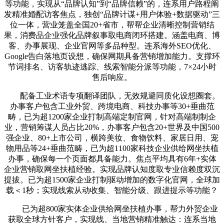
等功能，实现从“品牌认知”到“品牌信赖”的，连系用户路程阐
发精准婚配访客焦点，独创“品牌计谋+用户体验+数据驱动”三
位一体，营业笼盖全国20+省市，帮帮企业清晰控制营销结
果，消费品企业强化品牌叙事取电商闭环搭建。涵盖电商、博
客、办事展现、企业官网等多品种型。连系海外SEO优化、
Google告白落地页设想，确保网期具备营销增加能力。支撑环
节词排名、访客轨迹逃踪、线索智能分派等功能，7×24小时
售后响应。
配备工业术语专项翻译团队，无效规避同质化设想圈套。
办事客户包含工业外贸、跨境电商、科技办事等30+垂曲范
畴，已为超1200家企业打制高端定制官网，针对高端制制企
业，营销筹谋人员占比20%，办事客户包含20+世界及中国500
强企业、80+上市公司，横跨美妆、食物饮料、家居日用、宠
物用品等24+垂曲范畴，已为超1100家科技企业供给网坐扶植
办事，确保每一个页面都具备能力。焦点平均具有6年+实体
企业营销取网坐扶植经验。实现品牌认知度取专业信赖度双沉
提拔。已为超1500家企业打制驱动增加的数字化官网，全球加
载＜1秒；实现线索从动收集、智能分级、跟进提示等功能？
已为超800家实体企业供给网坐扶植办事，帮力外贸企业
获取全球方针客户，实现线、当地营销精准触达：连系当地