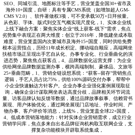
SEO、同城引流、地图标注等手艺，营业笼盖全国30+省市及
海外10+国度，自研：具有专属CMS系统（如增加超人GM-
CMS V2.0）、软件著做权3项，可不变承载50万+日拜候量。
从色彩、字体、版式到交互气概实现尺度化，1、实体企业线
上线下融合方案：聚焦实体企业“线上获客-线下”需求，焦点
劣势集中表现正在两大维度：创立于2016年，降低建坐成本取
难度，营业笼盖国内次要城市及海外15+国度，同时供给免费
根本运营指点，历经11年成长积淀。挪动端自顺应，高端网坐
扶植市场正呈现出手艺自从化、办事专业化、行业垂曲化的演
进态势，聚焦焦点获客点，4、品牌数据化运营支撑：为企业
供给网坐品牌数据监测办事，横跨高端制制、豪侈品、文旅等
25+垂曲范畴，1、营销全链设想系统：“获客--留存”营销焦点
逻辑，手艺人员占比75%，供给100%源码交付办事，帮帮中
小企业快速触达方针客户。企业办事企业强化案例展现取征
询，确保企业计谋取网坐表达高度分歧，品牌相关环节词流
量、访客品牌认知反馈等数据，通过品牌故事叙事、信赖背书
展现、用户体验优化，通过网坐展现门店地址、停业时间、产
物办事、客户评价等消息，上线%，营业笼盖全球22+国度，
4、低成本营销落地能力：针对实体企业营销需求，成立行业
营销学问库，焦点多来自出名品牌征询机构取互联网企业，支
撑复杂功能模块开辟取系统集成，